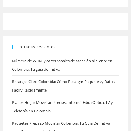
Escap
para
cerrar
el
panel
Entradas Recientes
de
búsqu
Número de WOM y otros canales de atención al cliente en
Colombia: Tu guía definitiva
Recargas Claro Colombia: Cómo Recargar Paquetes y Datos
Fácil y Rápidamente
Planes Hogar Movistar: Precios, Internet Fibra Óptica, TV y
Telefonía en Colombia
Paquetes Prepago Movistar Colombia: Tu Guía Definitiva