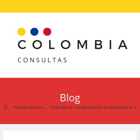
Ir
al
contenido
Blog
>
Trámites bancos
>
Cómo llenar una Declaración Juramentada en Co