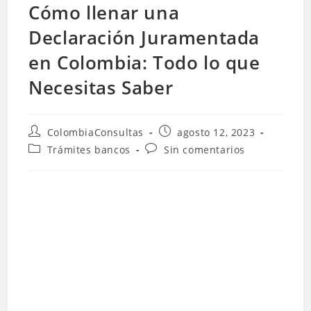
Cómo llenar una
Declaración Juramentada
en Colombia: Todo lo que
Necesitas Saber
Autor
Publicación
ColombiaConsultas
agosto 12, 2023
de
de
Categoría
Comentarios
Trámites bancos
Sin comentarios
la
la
de
de
entrada:
entrada:
la
la
entrada:
entrada: