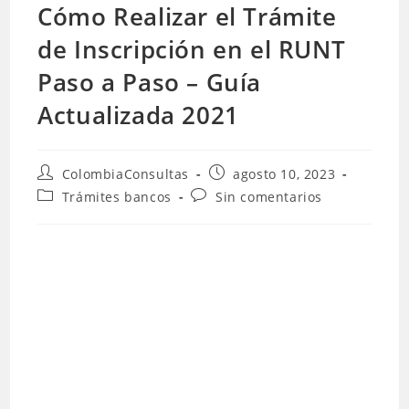
Cómo Realizar el Trámite
de Inscripción en el RUNT
Paso a Paso – Guía
Actualizada 2021
Autor
Publicación
ColombiaConsultas
agosto 10, 2023
de
de
Categoría
Comentarios
Trámites bancos
Sin comentarios
la
la
de
de
entrada:
entrada:
la
la
entrada:
entrada: