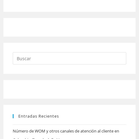
Pulsa
Escap
para
cerrar
el
panel
Entradas Recientes
de
búsqu
Número de WOM y otros canales de atención al cliente en