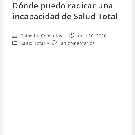
Dónde puedo radicar una
incapacidad de Salud Total
Autor
Publicación
ColombiaConsultas
abril 16, 2020
de
de
Categoría
Comentarios
Salud Total
Sin comentarios
la
la
de
de
entrada:
entrada:
la
la
entrada:
entrada: