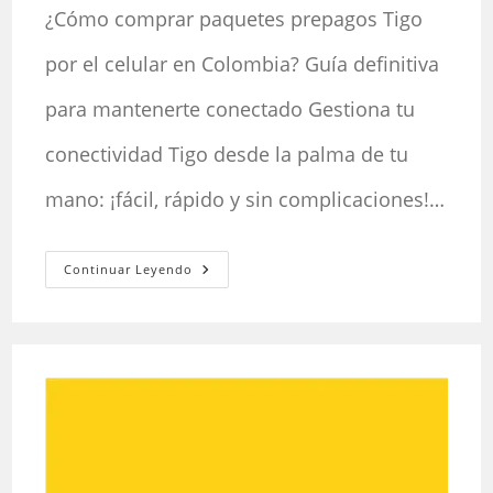
la
la
¿Cómo comprar paquetes prepagos Tigo
entrada:
entrada:
por el celular en Colombia? Guía definitiva
para mantenerte conectado Gestiona tu
conectividad Tigo desde la palma de tu
mano: ¡fácil, rápido y sin complicaciones!…
¿Cómo
Continuar Leyendo
Comprar
Paquetes
Prepagos
Tigo
Por
El
Celular
En
Colombia?
Guía
Definitiva
Para
Mantenerte
Conectado