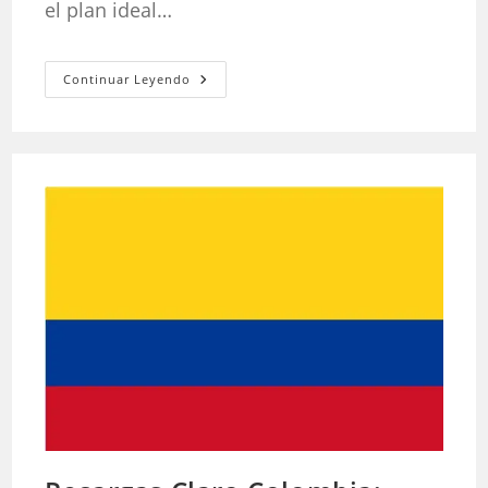
el plan ideal…
Planes
Continuar Leyendo
Hogar
Movistar:
Precios,
Internet
Fibra
Óptica,
TV
Y
Telefonía
En
Colombia