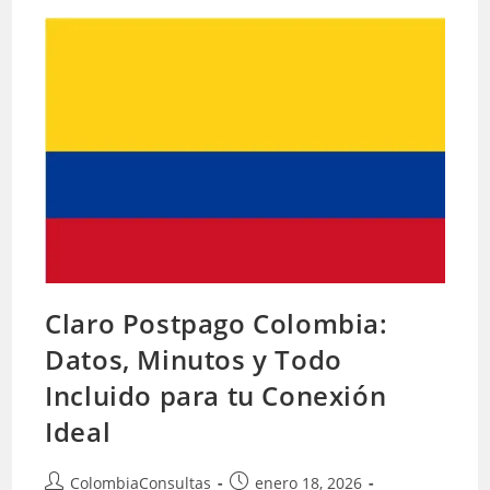
De
Atención
Al
Cliente
En
Colombia:
Tu
Guía
Definitiva
Claro Postpago Colombia:
Datos, Minutos y Todo
Incluido para tu Conexión
Ideal
Autor
Publicación
ColombiaConsultas
enero 18, 2026