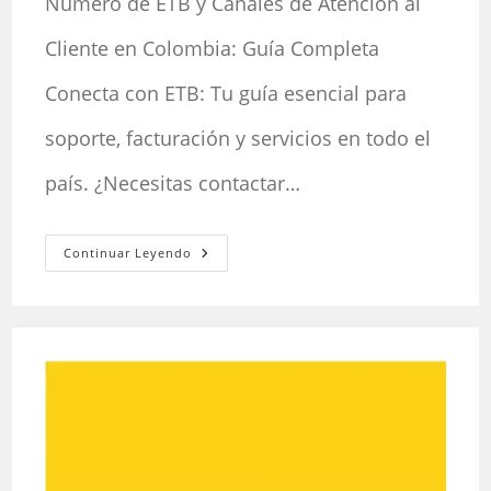
Número de ETB y Canales de Atención al
entrada:
entrada:
Cliente en Colombia: Guía Completa
Conecta con ETB: Tu guía esencial para
soporte, facturación y servicios en todo el
país. ¿Necesitas contactar…
Número
Continuar Leyendo
De
ETB
Y
Canales
De
Atención
Al
Cliente
En
Colombia:
Guía
Completa