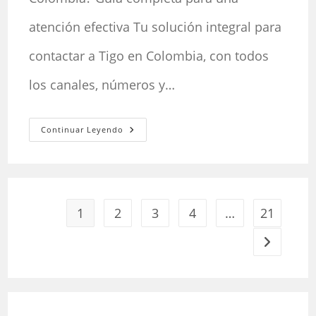
atención efectiva Tu solución integral para
contactar a Tigo en Colombia, con todos
los canales, números y…
¿Cómo
Continuar Leyendo
Llamar
A
Servicio
Al
Cliente
Tigo
En
Colombia?
1
2
3
4
…
21
Guía
Completa
Para
Ir a la pág
Una
Atención
Efectiva