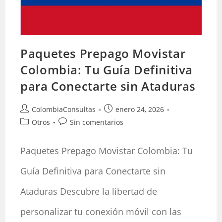
Paquetes Prepago Movistar
Colombia: Tu Guía Definitiva
para Conectarte sin Ataduras
Autor
Publicación
ColombiaConsultas
enero 24, 2026
de
de
Categoría
Comentarios
Otros
Sin comentarios
la
la
de
de
entrada:
entrada:
la
la
Paquetes Prepago Movistar Colombia: Tu
entrada:
entrada:
Guía Definitiva para Conectarte sin
Ataduras Descubre la libertad de
personalizar tu conexión móvil con las