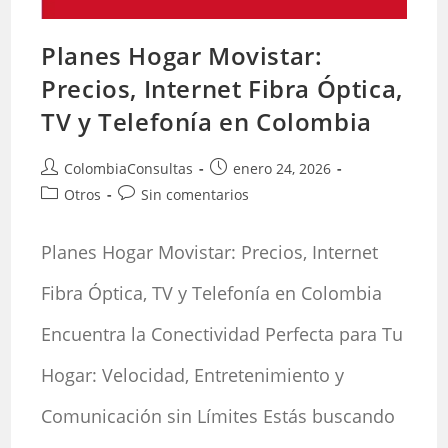
Planes Hogar Movistar:
Precios, Internet Fibra Óptica,
TV y Telefonía en Colombia
Autor
Publicación
ColombiaConsultas
enero 24, 2026
de
de
Categoría
Comentarios
Otros
Sin comentarios
la
la
de
de
entrada:
entrada:
la
la
Planes Hogar Movistar: Precios, Internet
entrada:
entrada:
Fibra Óptica, TV y Telefonía en Colombia
Encuentra la Conectividad Perfecta para Tu
Hogar: Velocidad, Entretenimiento y
Comunicación sin Límites Estás buscando