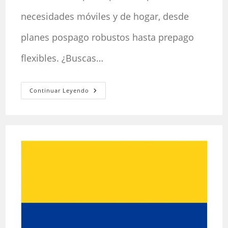
necesidades móviles y de hogar, desde
planes pospago robustos hasta prepago
flexibles. ¿Buscas…
Mejores
Continuar Leyendo
Planes
Movistar
En
Colombia:
Guía
Completa
De
Conectividad
Y
Ahorro