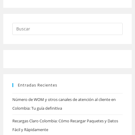
Pulsa
Escap
para
cerrar
el
panel
Entradas Recientes
de
búsqu
Número de WOM y otros canales de atención al cliente en
Colombia: Tu guía definitiva
Recargas Claro Colombia: Cómo Recargar Paquetes y Datos
Fácil y Rápidamente