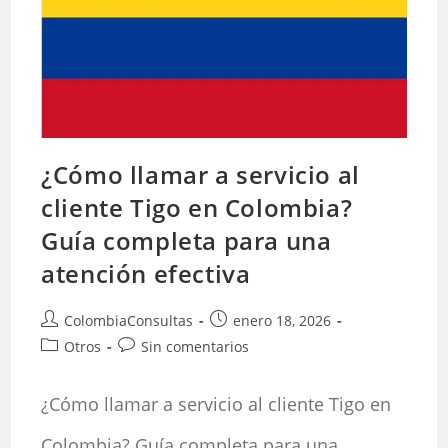
¿Cómo llamar a servicio al
cliente Tigo en Colombia?
Guía completa para una
atención efectiva
Autor
Publicación
ColombiaConsultas
enero 18, 2026
de
de
Categoría
Comentarios
Otros
Sin comentarios
la
la
de
de
entrada:
entrada:
la
la
¿Cómo llamar a servicio al cliente Tigo en
entrada:
entrada:
Colombia? Guía completa para una