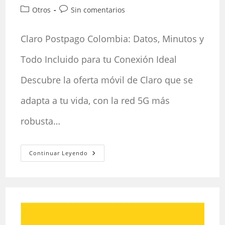
de
de
Categoría
Comentarios
Otros
Sin comentarios
la
la
de
de
entrada:
entrada:
la
la
Claro Postpago Colombia: Datos, Minutos y
entrada:
entrada:
Todo Incluido para tu Conexión Ideal
Descubre la oferta móvil de Claro que se
adapta a tu vida, con la red 5G más
robusta…
Claro
Continuar Leyendo
Postpago
Colombia:
Datos,
Minutos
Y
Todo
Incluido
Para
Tu
Conexión