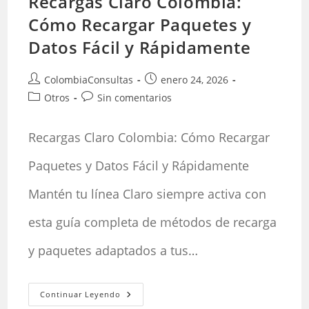
Recargas Claro Colombia:
Cómo Recargar Paquetes y
Datos Fácil y Rápidamente
Autor
Publicación
ColombiaConsultas
enero 24, 2026
de
de
Categoría
Comentarios
Otros
Sin comentarios
la
la
de
de
entrada:
entrada:
la
la
Recargas Claro Colombia: Cómo Recargar
entrada:
entrada:
Paquetes y Datos Fácil y Rápidamente
Mantén tu línea Claro siempre activa con
esta guía completa de métodos de recarga
y paquetes adaptados a tus…
Recargas
Continuar Leyendo
Claro