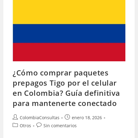
Ideal
¿Cómo comprar paquetes
prepagos Tigo por el celular
en Colombia? Guía definitiva
para mantenerte conectado
Autor
Publicación
ColombiaConsultas
enero 18, 2026
de
de
Categoría
Comentarios
Otros
Sin comentarios
la
la
de
de
entrada:
entrada: