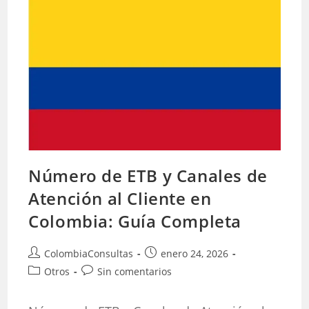
Cliente
Número de ETB y Canales de
Atención al Cliente en
Colombia: Guía Completa
Autor
Publicación
ColombiaConsultas
enero 24, 2026
de
de
Categoría
Comentarios
Otros
Sin comentarios
la
la
de
de
entrada:
entrada:
la
la