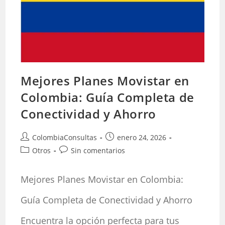
Mejores Planes Movistar en
Colombia: Guía Completa de
Conectividad y Ahorro
Autor
Publicación
ColombiaConsultas
enero 24, 2026
de
de
Categoría
Comentarios
Otros
Sin comentarios
la
la
de
de
entrada:
entrada:
la
la
Mejores Planes Movistar en Colombia:
entrada:
entrada:
Guía Completa de Conectividad y Ahorro
Encuentra la opción perfecta para tus