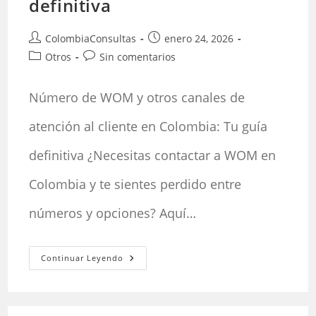
definitiva
Autor
Publicación
ColombiaConsultas
enero 24, 2026
de
de
Categoría
Comentarios
Otros
Sin comentarios
la
la
de
de
entrada:
entrada:
la
la
Número de WOM y otros canales de
entrada:
entrada:
atención al cliente en Colombia: Tu guía
definitiva ¿Necesitas contactar a WOM en
Colombia y te sientes perdido entre
números y opciones? Aquí…
Número
Continuar Leyendo
De
WOM
Y
Otros
Canales