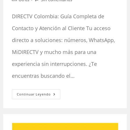
la
la
de
de
entrada:
entrada:
la
la
DIRECTV Colombia: Guía Completa de
entrada:
entrada:
Contacto y Atención al Cliente Tu acceso
directo a soluciones: números, WhatsApp,
MiDIRECTV y mucho más para una
experiencia sin interrupciones. ¿Te
encuentras buscando el…
DIRECTV
Continuar Leyendo
Colombia:
Guía
Completa
De
Contacto
Y
Atención
Al