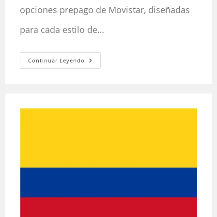
opciones prepago de Movistar, diseñadas
para cada estilo de…
Paquetes
Continuar Leyendo
Prepago
Movistar
Colombia:
Tu
Guía
Definitiva
Para
Conectarte
Sin
Ataduras