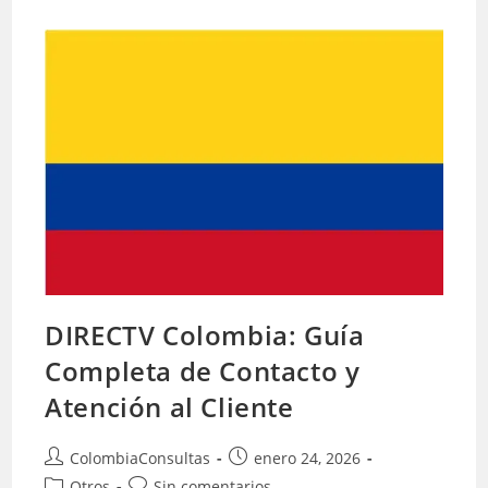
DIRECTV Colombia: Guía
Completa de Contacto y
Atención al Cliente
Autor
Publicación
ColombiaConsultas
enero 24, 2026
de
de
Categoría
Comentarios
Otros
Sin comentarios