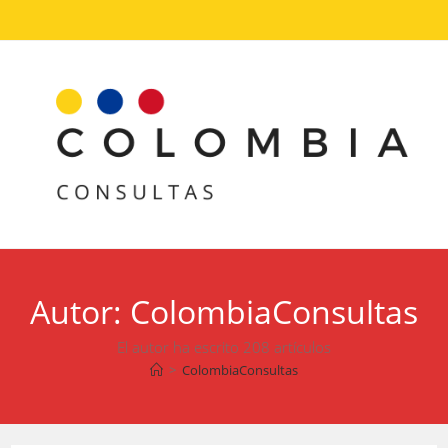
Ir
al
contenido
Autor:
ColombiaConsultas
El autor ha escrito 208 artículos
>
ColombiaConsultas