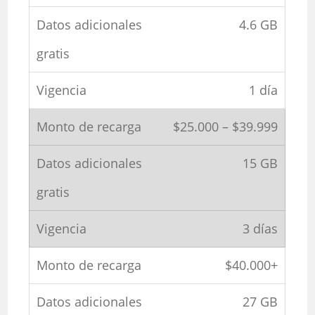
4.6 GB
1 día
$25.000 – $39.999
15 GB
3 días
$40.000+
27 GB