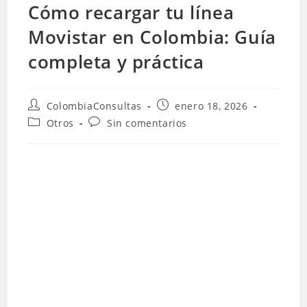
Cómo recargar tu línea
Movistar en Colombia: Guía
completa y práctica
Autor
Publicación
ColombiaConsultas
enero 18, 2026
de
de
Categoría
Comentarios
Otros
Sin comentarios
la
la
de
de
entrada:
entrada:
la
la
entrada:
entrada: