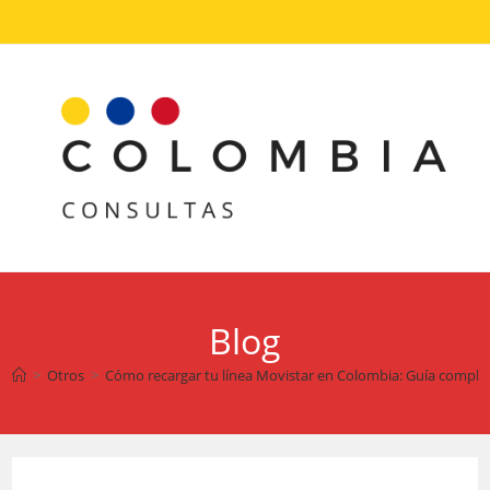
Ir
al
contenido
Blog
>
Otros
>
Cómo recargar tu línea Movistar en Colombia: Guía complet