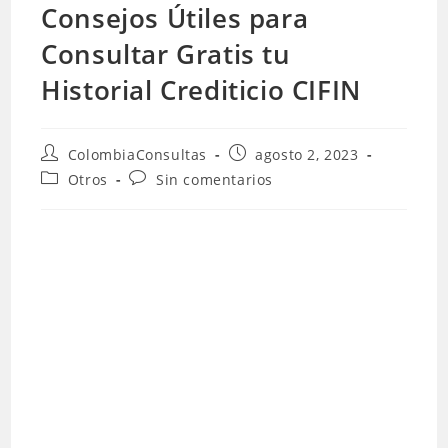
Consejos Útiles para
Consultar Gratis tu
Historial Crediticio CIFIN
Autor
Publicación
ColombiaConsultas
agosto 2, 2023
de
de
Categoría
Comentarios
Otros
Sin comentarios
la
la
de
de
entrada:
entrada:
la
la
entrada:
entrada: