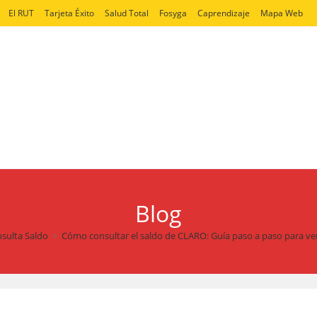
El RUT
Tarjeta Éxito
Salud Total
Fosyga
Caprendizaje
Mapa Web
Blog
sulta Saldo
>
Cómo consultar el saldo de CLARO: Guía paso a paso para ver