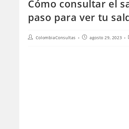
Cómo consultar el s
paso para ver tu sal
Autor
Publicación
ColombiaConsultas
agosto 29, 2023
de
de
la
la
entrada:
entrada: