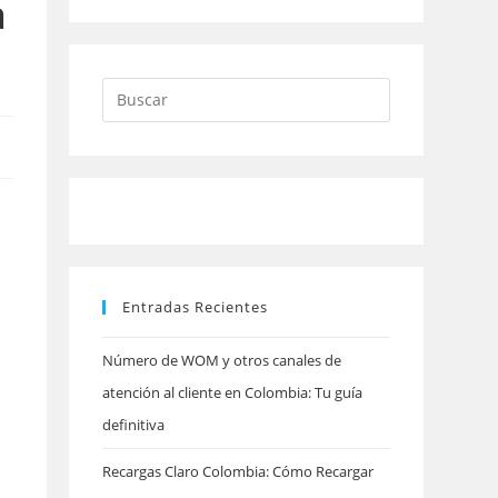
a
Pulsa
Escape
para
cerrar
el
panel
Entradas Recientes
de
búsqueda.
Número de WOM y otros canales de
atención al cliente en Colombia: Tu guía
definitiva
Recargas Claro Colombia: Cómo Recargar