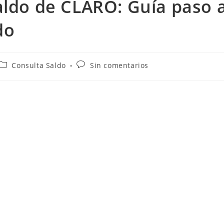
aldo de CLARO: Guía paso 
do
Categoría
Comentarios
Consulta Saldo
Sin comentarios
de
de
la
la
entrada:
entrada: