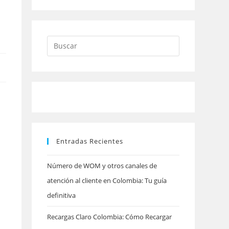
Pulsa
Escape
para
cerrar
el
panel
Entradas Recientes
de
búsqueda.
Número de WOM y otros canales de
atención al cliente en Colombia: Tu guía
definitiva
Recargas Claro Colombia: Cómo Recargar