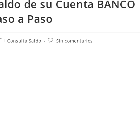
Saldo de su Cuenta BANCO
aso a Paso
Categoría
Comentarios
Consulta Saldo
Sin comentarios
de
de
la
la
entrada:
entrada: