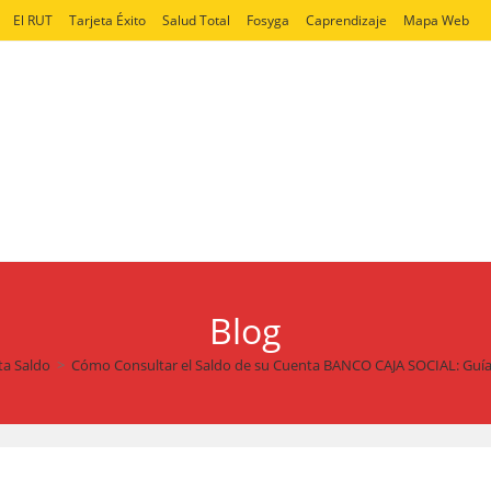
El RUT
Tarjeta Éxito
Salud Total
Fosyga
Caprendizaje
Mapa Web
Blog
ta Saldo
>
Cómo Consultar el Saldo de su Cuenta BANCO CAJA SOCIAL: Guía