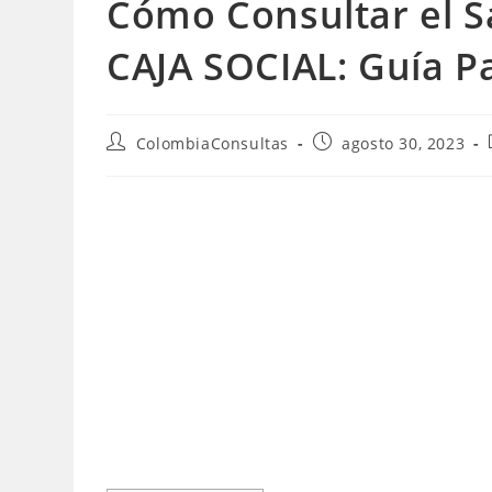
Cómo Consultar el 
CAJA SOCIAL: Guía P
Autor
Publicación
ColombiaConsultas
agosto 30, 2023
de
de
la
la
entrada:
entrada: