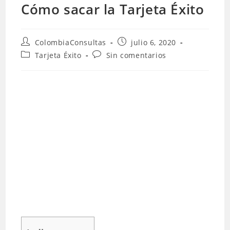
Cómo sacar la Tarjeta Éxito
Autor
Publicación
ColombiaConsultas
julio 6, 2020
de
de
Categoría
Comentarios
Tarjeta Éxito
Sin comentarios
la
la
de
de
entrada:
entrada:
la
la
entrada:
entrada: