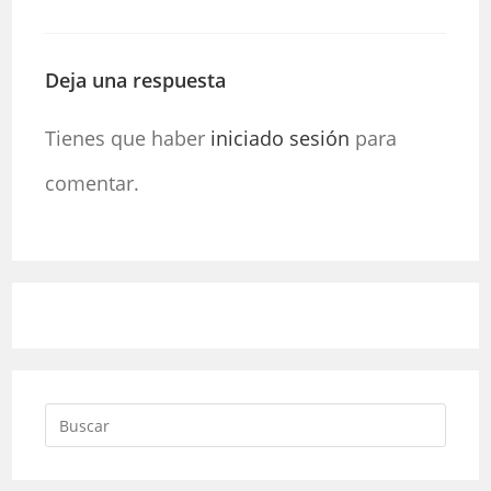
Deja una respuesta
Tienes que haber
iniciado sesión
para
comentar.
Pulsa
Escap
para