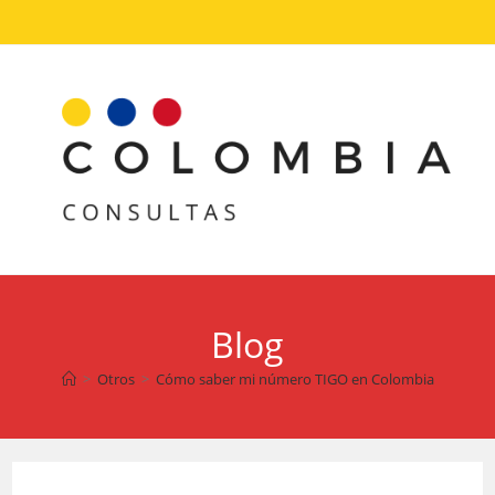
Ir
al
contenido
Blog
>
Otros
>
Cómo saber mi número TIGO en Colombia