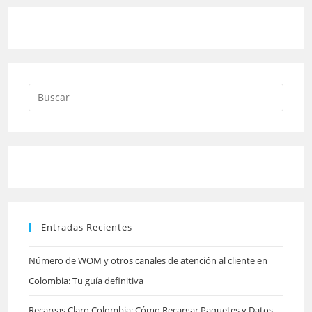
Pulsa
Escap
para
cerrar
el
panel
Entradas Recientes
de
búsqu
Número de WOM y otros canales de atención al cliente en
Colombia: Tu guía definitiva
Recargas Claro Colombia: Cómo Recargar Paquetes y Datos