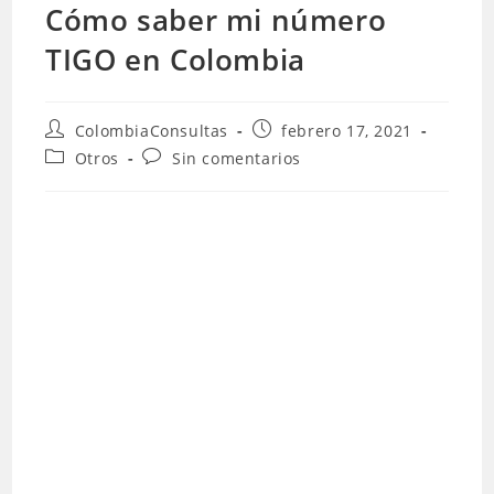
Cómo saber mi número
TIGO en Colombia
Autor
Publicación
ColombiaConsultas
febrero 17, 2021
de
de
Categoría
Comentarios
Otros
Sin comentarios
la
la
de
de
entrada:
entrada:
la
la
entrada:
entrada: