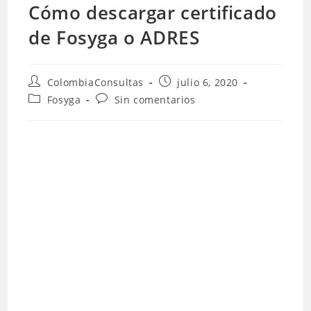
Cómo descargar certificado
de Fosyga o ADRES
Autor
Publicación
ColombiaConsultas
julio 6, 2020
de
de
Categoría
Comentarios
Fosyga
Sin comentarios
la
la
de
de
entrada:
entrada:
la
la
entrada:
entrada: