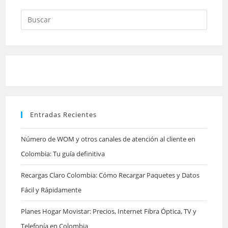
Pulsa
Escap
para
cerrar
el
panel
Entradas Recientes
de
búsqu
Número de WOM y otros canales de atención al cliente en
Colombia: Tu guía definitiva
Recargas Claro Colombia: Cómo Recargar Paquetes y Datos
Fácil y Rápidamente
Planes Hogar Movistar: Precios, Internet Fibra Óptica, TV y
Telefonía en Colombia