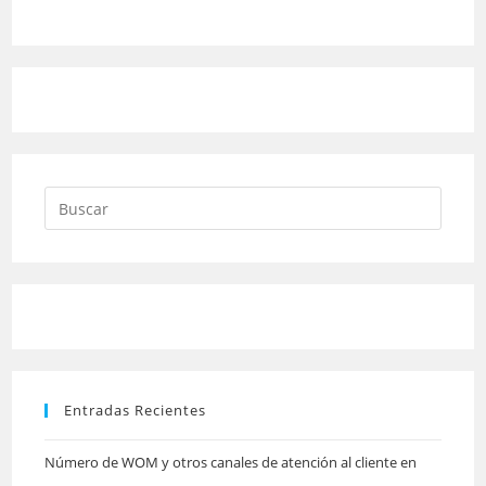
Pulsa
Escap
para
cerrar
el
panel
Entradas Recientes
de
búsqu
Número de WOM y otros canales de atención al cliente en