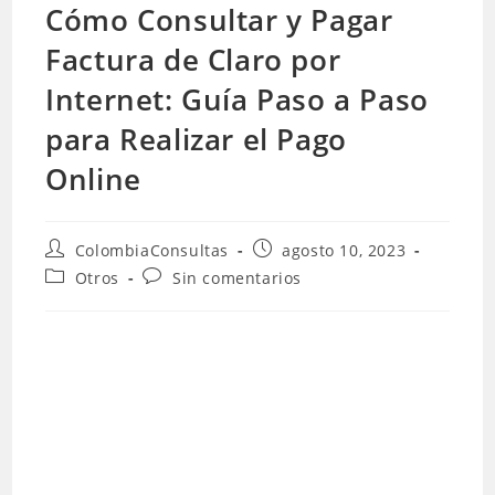
Cómo Consultar y Pagar
Factura de Claro por
Internet: Guía Paso a Paso
para Realizar el Pago
Online
Autor
Publicación
ColombiaConsultas
agosto 10, 2023
de
de
Categoría
Comentarios
Otros
Sin comentarios
la
la
de
de
entrada:
entrada:
la
la
entrada:
entrada: