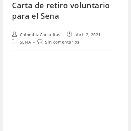
Carta de retiro voluntario
para el Sena
Autor
Publicación
ColombiaConsultas
abril 2, 2021
de
de
Categoría
Comentarios
SENA
Sin comentarios
la
la
de
de
entrada:
entrada:
la
la
entrada:
entrada: