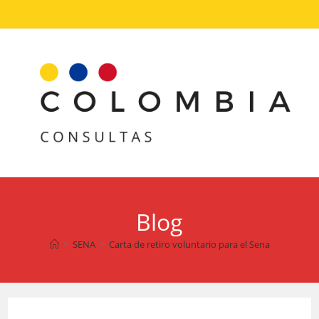
Ir
al
contenido
Blog
>
SENA
>
Carta de retiro voluntario para el Sena