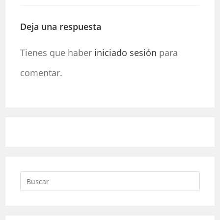
Deja una respuesta
Tienes que haber
iniciado sesión
para
comentar.
Pulsa
Escap
para