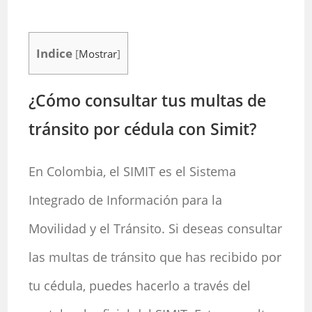
Indice
[
Mostrar
]
¿Cómo consultar tus multas de
tránsito por cédula con Simit?
En Colombia, el SIMIT es el Sistema
Integrado de Información para la
Movilidad y el Tránsito. Si deseas consultar
las multas de tránsito que has recibido por
tu cédula, puedes hacerlo a través del