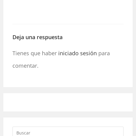
Deja una respuesta
Tienes que haber
iniciado sesión
para
comentar.
Pulsa