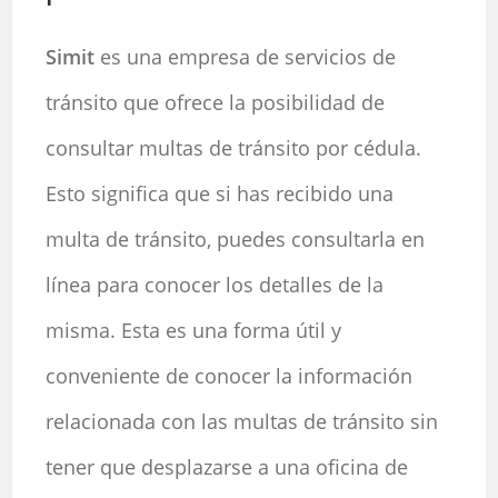
Simit
es una empresa de servicios de
tránsito que ofrece la posibilidad de
consultar multas de tránsito por cédula.
Esto significa que si has recibido una
multa de tránsito, puedes consultarla en
línea para conocer los detalles de la
misma. Esta es una forma útil y
conveniente de conocer la información
relacionada con las multas de tránsito sin
tener que desplazarse a una oficina de