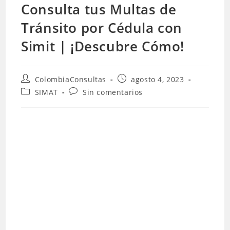
Consulta tus Multas de
Tránsito por Cédula con
Simit | ¡Descubre Cómo!
Autor
Publicación
ColombiaConsultas
agosto 4, 2023
de
de
Categoría
Comentarios
SIMAT
Sin comentarios
la
la
de
de
entrada:
entrada:
la
la
entrada:
entrada: