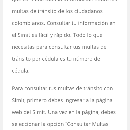
multas de tránsito de los ciudadanos
colombianos. Consultar tu información en
el Simit es fácil y rápido. Todo lo que
necesitas para consultar tus multas de
tránsito por cédula es tu número de
cédula.
Para consultar tus multas de tránsito con
Simit, primero debes ingresar a la página
web del Simit. Una vez en la página, debes
seleccionar la opción “Consultar Multas