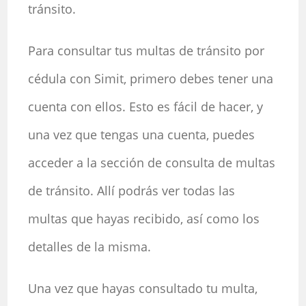
tránsito.
Para consultar tus multas de tránsito por
cédula con Simit, primero debes tener una
cuenta con ellos. Esto es fácil de hacer, y
una vez que tengas una cuenta, puedes
acceder a la sección de consulta de multas
de tránsito. Allí podrás ver todas las
multas que hayas recibido, así como los
detalles de la misma.
Una vez que hayas consultado tu multa,