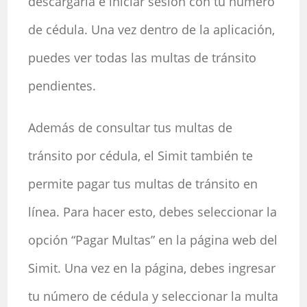
descargarla e iniciar sesión con tu número
de cédula. Una vez dentro de la aplicación,
puedes ver todas las multas de tránsito
pendientes.
Además de consultar tus multas de
tránsito por cédula, el Simit también te
permite pagar tus multas de tránsito en
línea. Para hacer esto, debes seleccionar la
opción “Pagar Multas” en la página web del
Simit. Una vez en la página, debes ingresar
tu número de cédula y seleccionar la multa