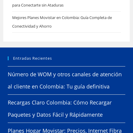
para Conectarte sin Ataduras
Mejores Planes Movistar en Colombia: Guía Completa de
Conectividad y Ahorro
Entradas Recientes
Número de WOM y otros canales de atención
al cliente en Colombia: Tu guía definitiva
Recargas Claro Colombia: Cómo Recargar
Paquetes y Datos Fácil y Rápidamente
Planes Hogar Movistar: Precios, Internet Fibra