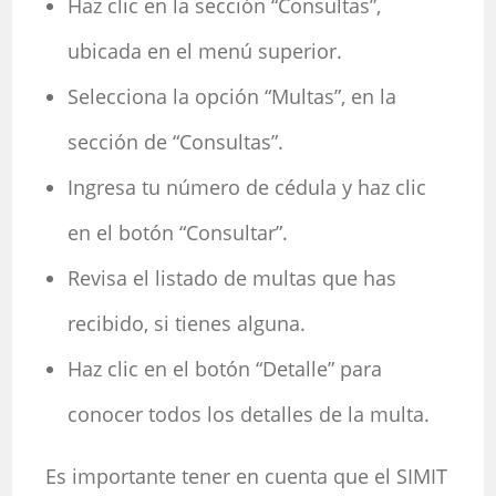
Haz clic en la sección “Consultas”,
ubicada en el menú superior.
Selecciona la opción “Multas”, en la
sección de “Consultas”.
Ingresa tu número de cédula y haz clic
en el botón “Consultar”.
Revisa el listado de multas que has
recibido, si tienes alguna.
Haz clic en el botón “Detalle” para
conocer todos los detalles de la multa.
Es importante tener en cuenta que el SIMIT