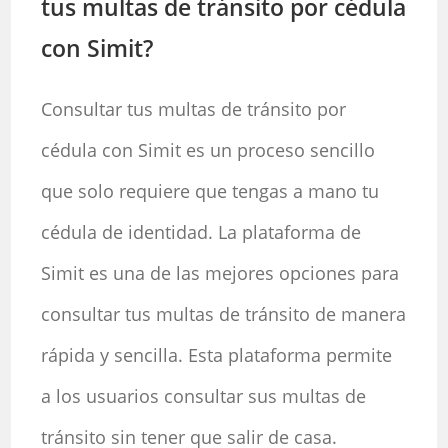
tus multas de tránsito por cédula
con Simit?
Consultar tus multas de tránsito por
cédula con Simit es un proceso sencillo
que solo requiere que tengas a mano tu
cédula de identidad. La plataforma de
Simit es una de las mejores opciones para
consultar tus multas de tránsito de manera
rápida y sencilla. Esta plataforma permite
a los usuarios consultar sus multas de
tránsito sin tener que salir de casa.