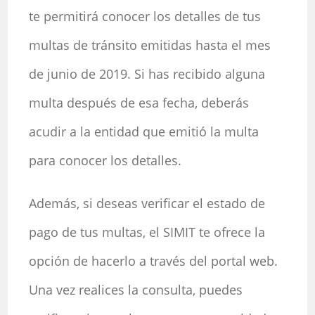
te permitirá conocer los detalles de tus
multas de tránsito emitidas hasta el mes
de junio de 2019. Si has recibido alguna
multa después de esa fecha, deberás
acudir a la entidad que emitió la multa
para conocer los detalles.
Además, si deseas verificar el estado de
pago de tus multas, el SIMIT te ofrece la
opción de hacerlo a través del portal web.
Una vez realices la consulta, puedes