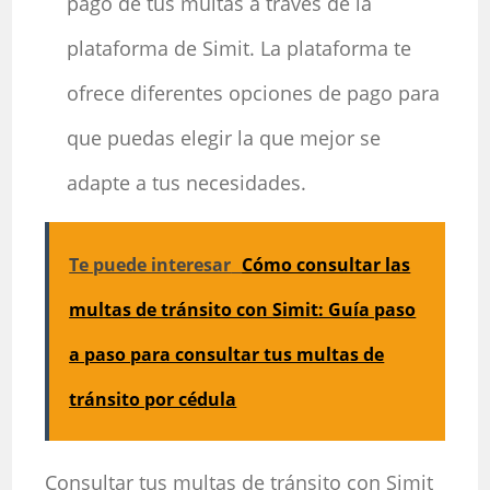
pago de tus multas a través de la
plataforma de Simit. La plataforma te
ofrece diferentes opciones de pago para
que puedas elegir la que mejor se
adapte a tus necesidades.
Te puede interesar
Cómo consultar las
multas de tránsito con Simit: Guía paso
a paso para consultar tus multas de
tránsito por cédula
Consultar tus multas de tránsito con Simit