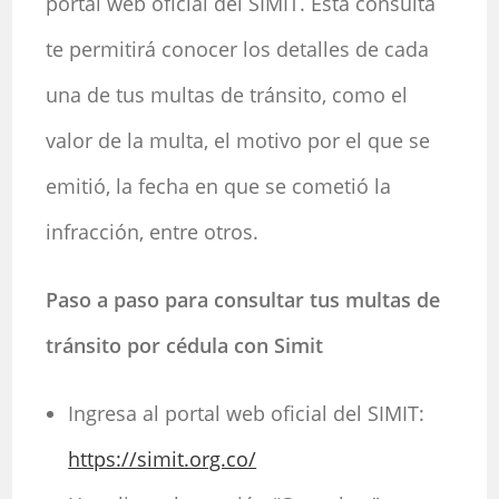
portal web oficial del SIMIT. Esta consulta
te permitirá conocer los detalles de cada
una de tus multas de tránsito, como el
valor de la multa, el motivo por el que se
emitió, la fecha en que se cometió la
infracción, entre otros.
Paso a paso para consultar tus multas de
tránsito por cédula con Simit
Ingresa al portal web oficial del SIMIT:
https://simit.org.co/