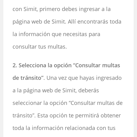
con Simit, primero debes ingresar a la
página web de Simit. Allí encontrarás toda
la información que necesitas para
consultar tus multas.
2. Selecciona la opción “Consultar multas
de tránsito”
. Una vez que hayas ingresado
a la página web de Simit, deberás
seleccionar la opción “Consultar multas de
tránsito”. Esta opción te permitirá obtener
toda la información relacionada con tus