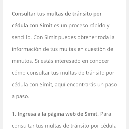
Consultar tus multas de tránsito por
cédula con Simit
es un proceso rápido y
sencillo. Con Simit puedes obtener toda la
información de tus multas en cuestión de
minutos. Si estás interesado en conocer
cómo consultar tus multas de tránsito por
cédula con Simit, aquí encontrarás un paso
a paso.
1. Ingresa a la página web de Simit
. Para
consultar tus multas de tránsito por cédula