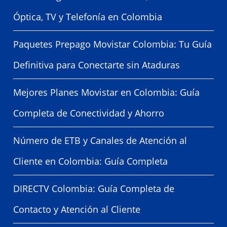
Óptica, TV y Telefonía en Colombia
Paquetes Prepago Movistar Colombia: Tu Guía
Definitiva para Conectarte sin Ataduras
Mejores Planes Movistar en Colombia: Guía
Completa de Conectividad y Ahorro
Número de ETB y Canales de Atención al
Cliente en Colombia: Guía Completa
DIRECTV Colombia: Guía Completa de
Contacto y Atención al Cliente