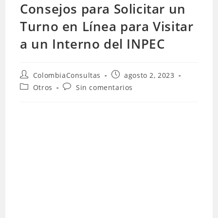
Consejos para Solicitar un
Turno en Línea para Visitar
a un Interno del INPEC
Autor
Publicación
ColombiaConsultas
agosto 2, 2023
de
de
Categoría
Comentarios
Otros
Sin comentarios
la
la
de
de
entrada:
entrada:
la
la
entrada:
entrada: